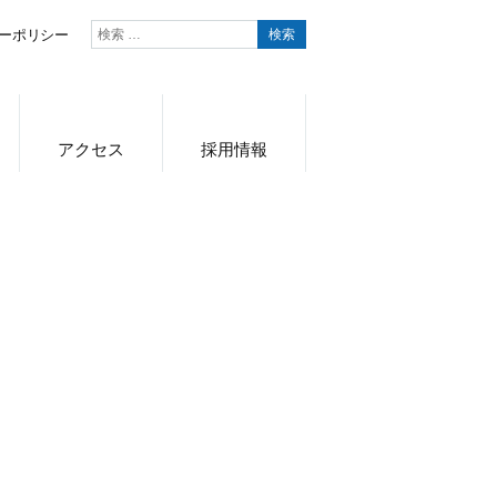
検
ーポリシー
索
対
象:
アクセス
採用情報