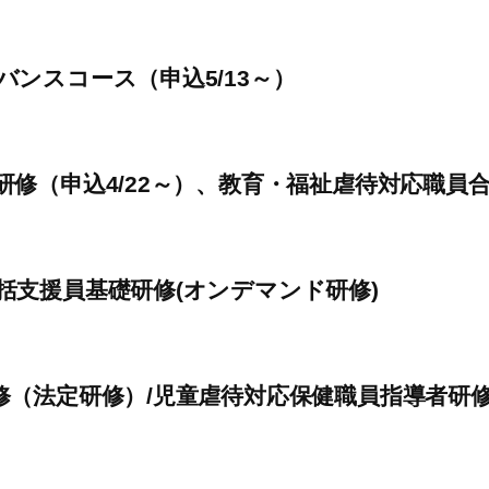
ンスコース（申込5/13～）
（申込4/22～）、教育・福祉虐待対応職員合同
括支援員基礎研修(オンデマンド研修)
修（法定研修）/児童虐待対応保健職員指導者研