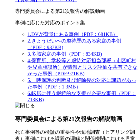
専門委員会による第21次報告の解説動画
事例に応じた対応のポイント集
1.DVが背景にある事例（PDF：681KB）
2.きょうだいへの虐待歴のある家庭の事例
（PDF：937KB)
3.多胎家庭の事例（PDF：834KB)
4.保育所、学校等と虐待対応担当部署（市区町村
や児童相談所）が情報とリスク評価を共有できな
かった事例（PDF:971KB)
5.一時保護の判断及び解除後の対応に課題があっ
た事例（PDF：1.3MB）
6.転居に伴う継続的な支援が必要な事例（PDF：
713KB)
専門委員会による第21次報告の解説動画
死亡事例等の検証の重要性や現地調査（ヒアリング調
査）事例における課題の理解と関係機関における児童