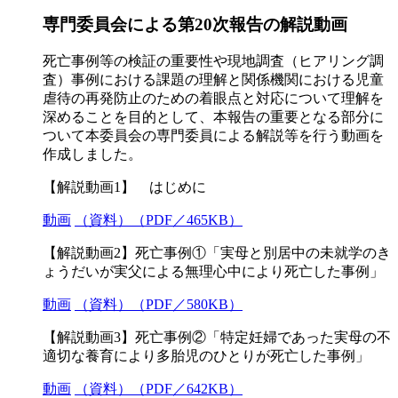
専門委員会による第20次報告の解説動画
死亡事例等の検証の重要性や現地調査（ヒアリング調
査）事例における課題の理解と関係機関における児童
虐待の再発防止のための着眼点と対応について理解を
深めることを目的として、本報告の重要となる部分に
ついて本委員会の専門委員による解説等を行う動画を
作成しました。
【解説動画1】 はじめに
動画
（資料）（PDF／465KB）
【解説動画2】死亡事例①「実母と別居中の未就学のき
ょうだいが実父による無理心中により死亡した事例」
動画
（資料）（PDF／580KB）
【解説動画3】死亡事例②「特定妊婦であった実母の不
適切な養育により多胎児のひとりが死亡した事例」
動画
（資料）（PDF／642KB）