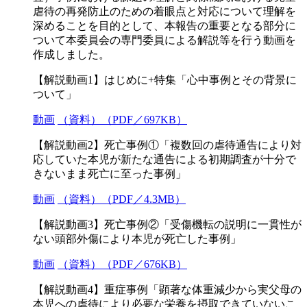
虐待の再発防止のための着眼点と対応について理解を
深めることを目的として、本報告の重要となる部分に
ついて本委員会の専門委員による解説等を行う動画を
作成しました。
【解説動画1】はじめに+特集「心中事例とその背景に
ついて」
動画
（資料）（PDF／697KB）
【解説動画2】死亡事例①「複数回の虐待通告により対
応していた本児が新たな通告による初期調査が十分で
きないまま死亡に至った事例」
動画
（資料）（PDF／4.3MB）
【解説動画3】死亡事例②「受傷機転の説明に一貫性が
ない頭部外傷により本児が死亡した事例」
動画
（資料）（PDF／676KB）
【解説動画4】重症事例「顕著な体重減少から実父母の
本児への虐待により必要な栄養を摂取できていないこ