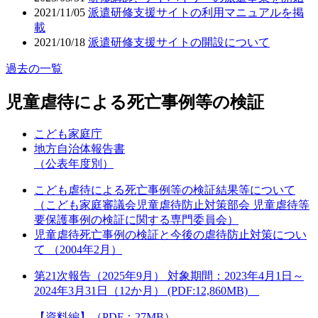
2021/11/05
派遣研修支援サイトの利用マニュアルを掲
載
2021/10/18
派遣研修支援サイトの開設について
過去の⼀覧
児童虐待による死亡事例等の検証
こども家庭庁
地方自治体報告書
（公表年度別）
こども虐待による死亡事例等の検証結果等について
（こども家庭審議会児童虐待防止対策部会 児童虐待等
要保護事例の検証に関する専門委員会）
児童虐待死亡事例の検証と今後の虐待防止対策につい
て （2004年2月）
第21次報告（2025年9月） 対象期間：2023年4月1日～
2024年3月31日（12か月） (PDF:12,860MB)
【資料編】（PDF：27MB）