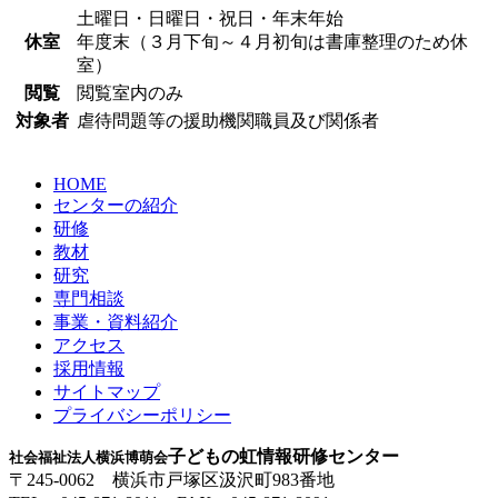
土曜日・日曜日・祝日・年末年始
休室
年度末（３月下旬～４月初旬は書庫整理のため休
室）
閲覧
閲覧室内のみ
対象者
虐待問題等の援助機関職員及び関係者
HOME
センターの紹介
研修
教材
研究
専門相談
事業・資料紹介
アクセス
採用情報
サイトマップ
プライバシーポリシー
子どもの虹情報研修センター
社会福祉法人横浜博萌会
〒245-0062 横浜市戸塚区汲沢町983番地