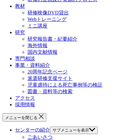
教材
研修映像DVD貸出
Webトレーニング
ミニ講座
研究
研究報告書・紀要紹介
海外情報
国内文献情報
専門相談
事業・資料紹介
20周年記念ページ
派遣研修支援サイト
児童虐待による死亡事例等の検証
図書・資料等の検索
アクセス
採用情報
メニューを閉じる
センターの紹介
サブメニューを表示
ごあいさつ