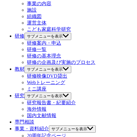
事業の内容
施設
組織図
運営主体
こども家庭科学研究
研修
サブメニューを表示
研修案内・申込
研修一覧
研修の基本理念
研修の企画及び実施のプロセス
教材
サブメニューを表示
研修映像DVD貸出
Webトレーニング
ミニ講座
研究
サブメニューを表示
研究報告書・紀要紹介
海外情報
国内文献情報
専門相談
事業・資料紹介
サブメニューを表示
20周年記念ページ