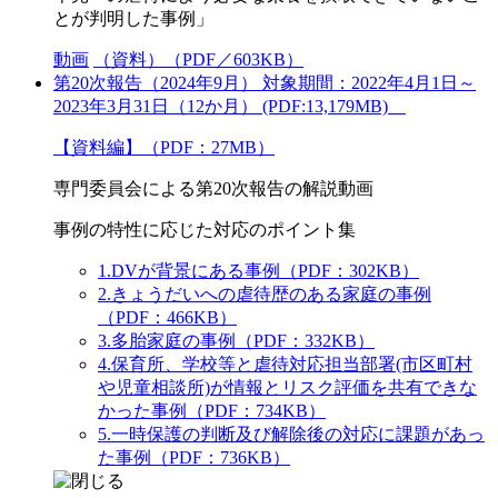
とが判明した事例」
動画
（資料）（PDF／603KB）
第20次報告（2024年9月） 対象期間：2022年4月1日～
2023年3月31日（12か月） (PDF:13,179MB)
【資料編】（PDF：27MB）
専門委員会による第20次報告の解説動画
事例の特性に応じた対応のポイント集
1.DVが背景にある事例（PDF：302KB）
2.きょうだいへの虐待歴のある家庭の事例
（PDF：466KB）
3.多胎家庭の事例（PDF：332KB）
4.保育所、学校等と虐待対応担当部署(市区町村
や児童相談所)が情報とリスク評価を共有できな
かった事例（PDF：734KB）
5.一時保護の判断及び解除後の対応に課題があっ
た事例（PDF：736KB）