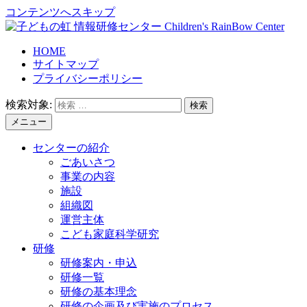
コンテンツへスキップ
HOME
サイトマップ
プライバシーポリシー
検索対象:
メニュー
センターの紹介
ごあいさつ
事業の内容
施設
組織図
運営主体
こども家庭科学研究
研修
研修案内・申込
研修一覧
研修の基本理念
研修の企画及び実施のプロセス