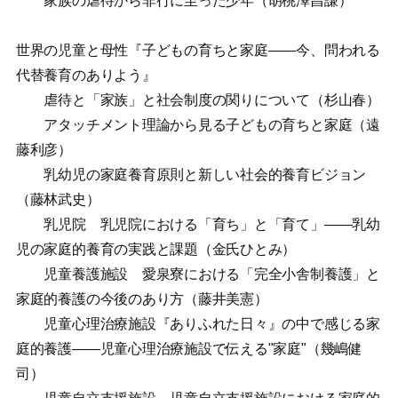
家族の虐待から非行に至った少年（胡桃澤昌謙）
世界の児童と母性『子どもの育ちと家庭——今、問われる
代替養育のありよう』
虐待と「家族」と社会制度の関りについて（杉山春）
アタッチメント理論から見る子どもの育ちと家庭（遠
藤利彦）
乳幼児の家庭養育原則と新しい社会的養育ビジョン
（藤林武史）
乳児院 乳児院における「育ち」と「育て」——乳幼
児の家庭的養育の実践と課題（金氏ひとみ）
児童養護施設 愛泉寮における「完全小舎制養護」と
家庭的養護の今後のあり方（藤井美憲）
児童心理治療施設『ありふれた日々』の中で感じる家
庭的養護——児童心理治療施設で伝える"家庭"（幾嶋健
司）