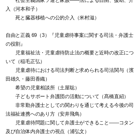
社会主義国家ソ連と家族——法による自由、援助、介
入（河本和子）
死と臓器移植への公的介入（米村滋）
自由と正義 69（3）『児童虐待事案に関する司法・弁護士
の役割』
児童福祉法・児童虐待防止法の概要と近時の改正につ
いて（稲毛正弘）
児童虐待における司法判断と求められる司法関与（濱
田雄久・藤田香織）
希望の児童相談所（土屋聡）
子どもサポート弁護団の活動について（髙橋直紹）
非常勤弁護士としての関わりを通じて考える今後の司
法福祉連携へのあり方（安井飛鳥）
児童虐待問題に関して弁護士ができること——コタン
及び自治体内弁護士の視点（浦弘文）