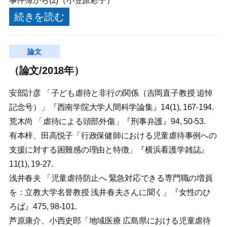
事件簿から(2)（小笠原彩子）
続きを読む
論文
（論文/2018年）
安部計彦 「子ども虐待と非行の関係（吉岡直子教授 追悼
記念号）」『西南学院大学人間科学論集』14(1), 167-194.
荒木尚 「虐待による頭部外傷」『刑事弁護』94, 50-53.
有本梓、田高悦子「行政保健師における児童虐待事例への
支援に対する困難感の理由と特徴」『横浜看護学雑誌』
11(1), 19-27.
浅井春夫 「児童虐待防止へ 緊急対応できる専門職の増員
を：立教大学名誉教授 浅井春夫さんに聞く」『女性のひ
ろば』475, 98-101.
芦原康介、小西史郎「地域医療 広島県における児童虐待