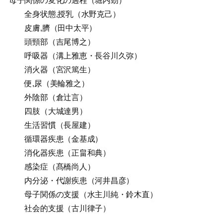
母子関係の変化の過程（堀内勁）
全身状態,授乳（水野克己）
皮膚,臍（田中太平）
頭頸部（吉尾博之）
呼吸器（溝上雅恵・長谷川久弥）
消火器（宮沢篤生）
便,尿（美輪雅之）
外陰部（倉辻言）
四肢（大城達男）
生活習慣（長屋建）
循環器疾患（金基成）
消化器疾患（正畠和典）
感染症（髙橋尚人）
内分泌・代謝疾患（河井昌彦）
母子関係の支援（水主川純・鈴木直）
社会的支援（古川律子）