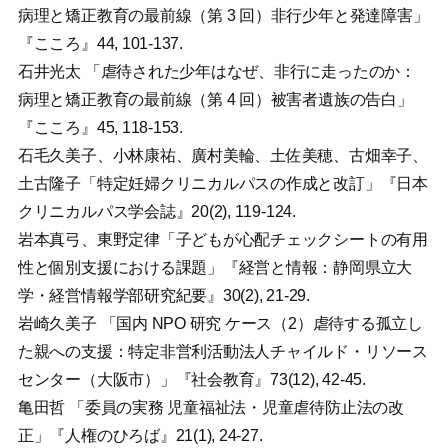
病理と矯正教育の最前線（第 3 回）非行少年と発達障害」
『こころ』44, 101-137.
石井光太 「虐待された少年はなぜ、非行に走ったのか：
病理と矯正教育の最前線（第 4 回）被害者遺族の告白」
『こころ』45, 118-153.
石毛久美子、小林康祐、廣村美輪、土佐美穂、古畑幸子、
土古隆子「特定妊婦クリニカルパスの作成と改訂」『日本
クリニカルパス学会誌』20(2), 119-124.
岩本真弓、東野定律「子どもが心配チェックシートの有用
性と個別支援における課題」『経営と情報：静岡県立大
学・経営情報学部研究紀要』30(2), 21-29.
岩崎久美子 「国内 NPO 研究 ケース（2）虐待する孤立し
た親への支援：特定非営利活動法人チャイルド・リソース
センター（大阪市）」『社会教育』73(12), 42-45.
亀田哲 「委員の実務 児童福祉法・児童虐待防止法の改
正」『人権のひろば』21(1), 24-27.