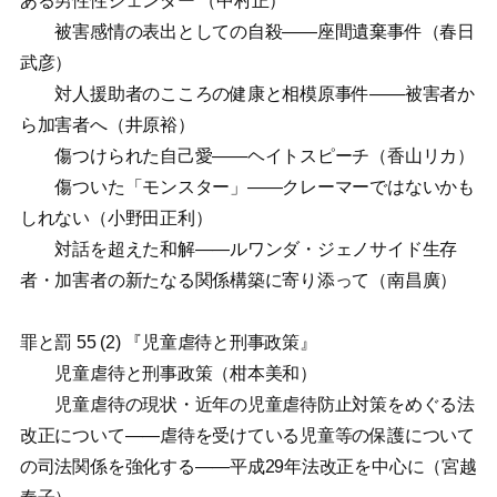
ある男性性ジェンダー （中村正）
被害感情の表出としての自殺——座間遺棄事件（春日
武彦）
対人援助者のこころの健康と相模原事件——被害者か
ら加害者へ（井原裕）
傷つけられた自己愛——ヘイトスピーチ（香山リカ）
傷ついた「モンスター」——クレーマーではないかも
しれない（小野田正利）
対話を超えた和解——ルワンダ・ジェノサイド生存
者・加害者の新たなる関係構築に寄り添って（南昌廣）
罪と罰 55 (2) 『児童虐待と刑事政策』
児童虐待と刑事政策（柑本美和）
児童虐待の現状・近年の児童虐待防止対策をめぐる法
改正について——虐待を受けている児童等の保護について
の司法関係を強化する——平成29年法改正を中心に（宮越