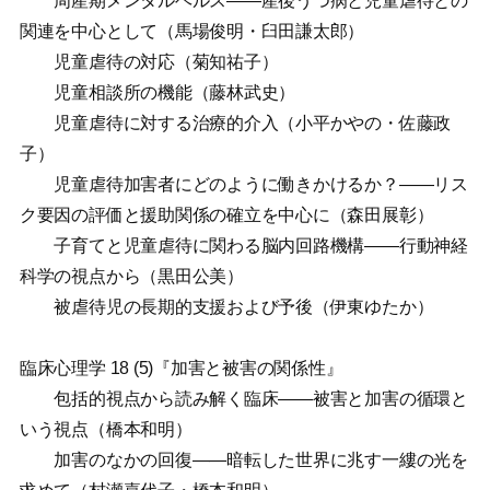
周産期メンタルヘルス——産後うつ病と児童虐待との
関連を中心として（馬場俊明・臼田謙太郎）
児童虐待の対応（菊知祐子）
児童相談所の機能（藤林武史）
児童虐待に対する治療的介入（小平かやの・佐藤政
子）
児童虐待加害者にどのように働きかけるか？——リス
ク要因の評価と援助関係の確立を中心に（森田展彰）
子育てと児童虐待に関わる脳内回路機構——行動神経
科学の視点から（黒田公美）
被虐待児の長期的支援および予後（伊東ゆたか）
臨床心理学 18 (5)『加害と被害の関係性』
包括的視点から読み解く臨床——被害と加害の循環と
いう視点（橋本和明）
加害のなかの回復——暗転した世界に兆す一縷の光を