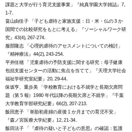
課題と大学が行う育児支援事業」『純真学園大学雑誌』7,
1-7.
畠山由佳子 「子ども虐待と家族支援：日・米・仏の 3 か
国間での比較研究をもとに考える」『ソーシャルワーク研
究』43(4), 267-274.
服部隆志 「心理的虐待のアセスメントについての検討」
『精神療法』44(2), 243-254.
平井佳穂 「児童虐待の予防支援に関する研究：母子健康
包括支援センターの活動に焦点を当てて」『天理大学社会
福祉学研究室紀要』20, 29-44.
保坂亨、重歩美 「学校教育における不就学と長期欠席問
題（第 5 報）1980 年代以降の長期欠席と不就学」『千葉
大学教育学部研究紀要』66(2), 207-213.
飯田恵子 「単胎初産婦の産後 1 か月までの育児不安」
『森ノ宮医療大学紀要』12, 21-34.
飯田法子 「『虐待の疑いと子どもの意思』の確認：監護