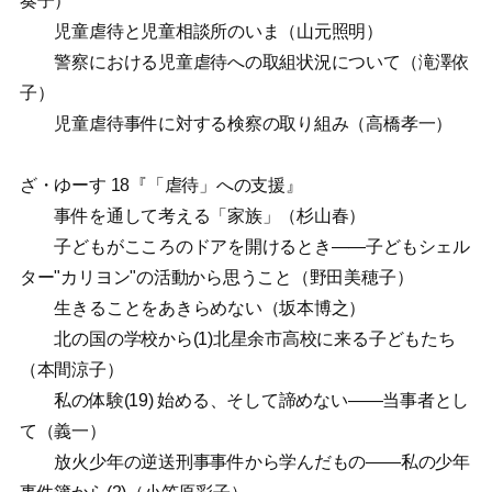
奏子）
児童虐待と児童相談所のいま（山元照明）
警察における児童虐待への取組状況について（滝澤依
子）
児童虐待事件に対する検察の取り組み（高橋孝一）
ざ・ゆーす 18『「虐待」への支援』
事件を通して考える「家族」（杉山春）
子どもがこころのドアを開けるとき——子どもシェル
ター"カリヨン"の活動から思うこと（野田美穂子）
生きることをあきらめない（坂本博之）
北の国の学校から(1)北星余市高校に来る子どもたち
（本間涼子）
私の体験(19) 始める、そして諦めない——当事者とし
て（義一）
放火少年の逆送刑事事件から学んだもの——私の少年