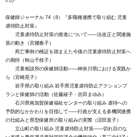
のか
保健師ジャーナル 74（8）『多職種連携で取り組む 児童
虐待防止対策』
児童虐待防止対策の推進について——法改正と関連施
策の動き（宮腰奏子）
死亡事例の検証を踏まえた今後の児童虐待防止対策へ
の期待（秋山千枝子）
児童相談所の保健師活動——神奈川県における実践か
ら（宮崎晃子）
岩手県の取り組み 岩手県児童虐待防止アクションプ
ランと保健師の活動（佐藤綾子・吉田まゆみ）
石川県南加賀保健福祉センターの取り組み 虐待への
予防的なかかわりを目指して——行政が支える多機関連携
の仕組みと県型保健所の取り組みの実際（沼田直子）
立山町の取り組み 児童虐待防止対策——切れ目のな