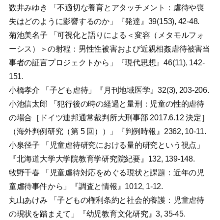
数井みゆき 「不適切な養育とアタッチメント：虐待や喪
失はどのように影響するのか」『発達』39(153), 42-48.
菊池美名子 「可視化と語りによる＜変容（メタモルフォ
ーシス）＞の射程：男性性被害および近親相姦虐待被害当
事者の証言プロジェクトから」『現代思想』46(11), 142-
151.
小橋孝介 「子ども虐待」『月刊地域医学』32(3), 203-206.
小池信太郎 「犯行後の時の経過と量刑：児童の性的虐待
の場合［ドイツ連邦通常裁判所大刑事部 2017.6.12 決定］
（海外判例研究（第 5 回））」『判例時報』2362, 10-11.
小泉径子 「児童虐待研究における量的研究という視点」
『北海道大学大学院教育学研究院紀要』132, 139-148.
牧野千春 「児童虐待対応をめぐる現状と課題：近年の児
童虐待事件から」『調査と情報』1012, 1-12.
丸山あけみ 「子どもの権利条約と社会的養護：児童虐待
の現状を踏まえて」『幼児教育文化研究』3, 35-45.