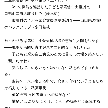
三重県名張市の取り組み（上田紀子）
3つの機能を連携した子ども家庭総合支援拠点——山
口県山口市の取り組み（藤本緑）
市町村の子ども家庭支援体制を調査——山口県の市町
のバックアップ（多田基哉）
福祉のひろば 225『社会福祉現場で憲法と人間を活かす
——現場から問い直す健康で文化的なくらしとは』
子どもと親の自立実現のために暮らしの場を築きたい
（新井たかね）
安心して、いきいきとゆたかな生活をめざす（西岡
修）
虐待ケースが増える中で、命さえ守れない子どもたち
が増えている（武藤素明）
補足発言 入所者重度化の状況など
補足発言 居場所づくり、くらしの場をどう保障する