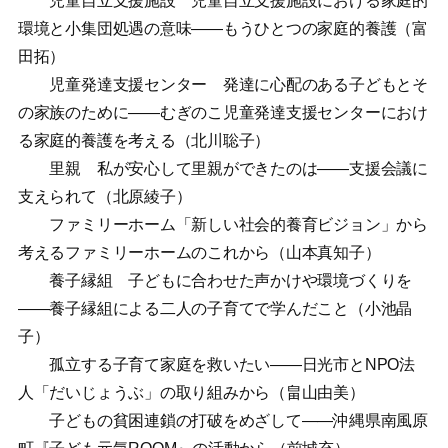
児童自立支援施設 児童自立支援施設における家庭的
環境と小集団処遇の意味——もうひとつの家庭的養護（富
田拓）
児童発達支援センター 発達に心配のある子どもとそ
の家族のために——むぎのこ児童発達支援センターにおけ
る家庭的養護を考える（北川聡子）
里親 私が安心して里親ができたのは——支援会議に
支えられて（北原綾子）
ファミリーホーム「新しい社会的養育ビジョン」から
考えるファミリーホームのこれから（山本真知子）
養子縁組 子どもに合わせた声かけや環境づくりを
——養子縁組による二人の子育てで学んだこと（小池晶
子）
孤立する子育て家庭を救いたい——日光市とNPO法
人「だいじょうぶ」の取り組みから（畠山由美）
子どもの貧困連鎖の打破をめざして——沖縄県南風原