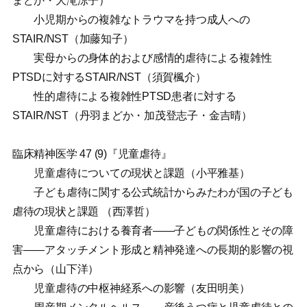
まどか・大滝涼子）
小児期からの複雑なトラウマを持つ成人への
STAIR/NST（加藤知子）
実母からの身体的および感情的虐待による複雑性
PTSDに対するSTAIR/NST（須賀楓介）
性的虐待による複雑性PTSD患者に対する
STAIR/NST（丹羽まどか・加茂登志子・金吉晴）
臨床精神医学 47 (9)『児童虐待』
児童虐待についての現状と課題（小平雅基）
子ども虐待に関する公式統計からみたわが国の子ども
虐待の現状と課題 （西澤哲）
児童虐待における養育者——子どもの関係性とその障
害——アタッチメント形成と精神発達への長期的影響の視
点から（山下洋）
児童虐待の中枢神経系への影響（友田明美）