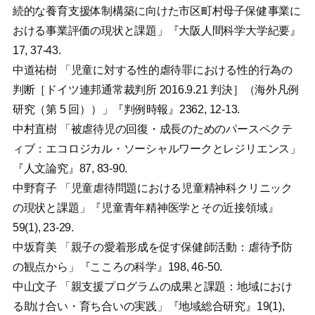
続的な養育支援体制構築に向けた市区町村母子保健事業に
おける事業評価の現状と課題」『大阪人間科学大学紀要』
17, 37-43.
中道祐樹 「児童に対する性的虐待罪における性的行為の
判断［ドイツ連邦通常裁判所 2016.9.21 判決］（海外凡例
研究（第 5 回））」『判例時報』2362, 12-13.
中村直樹 「被虐待児の回復・成長のためのパースペクテ
ィブ：エコロジカル・ソーシャルワークとレジリエンス」
『人文論究』87, 83-90.
中野育子 「児童虐待問題における児童精神科クリニック
の現状と課題」『児童青年精神医学とその近接領域』
59(1), 23-29.
中坂育美 「親子の愛着形成を促す保健師活動：虐待予防
の観点から」『こころの科学』198, 46-50.
中山文子 「親支援プログラムの成果と課題：地域におけ
る助け合い・育ち合いの実践」『地域総合研究』19(1),