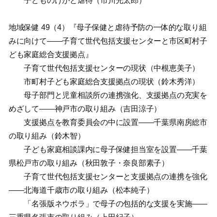
子どものけがと虐待（市川光太郎）
地域保健 49（4）『母子保健と虐待予防の一体的な取り組
みに向けて——子育て世代包括支援センターと市区町村子
ども家庭総合支援拠点』
子育て世代包括支援センターの現状（中根恵美子）
市町村子ども家庭総合支援拠点の現状（鈴木秀洋）
母子部門と児童相談所の連携強化、支援拠点の充実を
めざして——神戸市の取り組み（吉田涼子）
支援拠点を教育委員会の中に設置——千葉県南房総市
の取り組み（鈴木智）
子ども家庭相談課内に母子保健担当室を設置——千葉
県松戸市の取り組み（秋田敦子・奈良部素子）
子育て世代包括支援センターと支援拠点の連携を強化
——北海道千歳市の取り組み（松本純子）
「名張版ネウボラ」で母子の包括的な支援を実施——