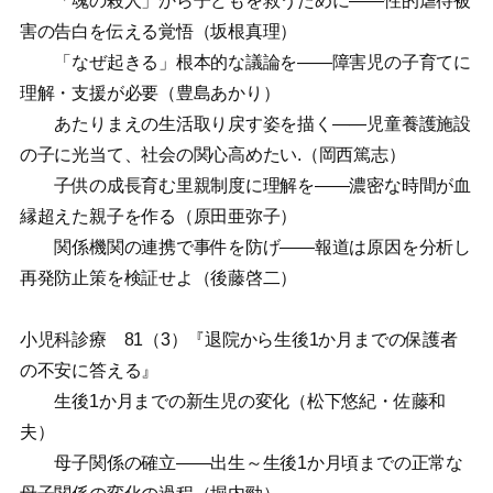
「魂の殺人」から子どもを救うために——性的虐待被
害の告白を伝える覚悟（坂根真理）
「なぜ起きる」根本的な議論を——障害児の子育てに
理解・支援が必要（豊島あかり）
あたりまえの生活取り戻す姿を描く——児童養護施設
の子に光当て、社会の関心高めたい.（岡西篤志）
子供の成長育む里親制度に理解を——濃密な時間が血
縁超えた親子を作る（原田亜弥子）
関係機関の連携で事件を防げ——報道は原因を分析し
再発防止策を検証せよ（後藤啓二）
小児科診療 81（3）『退院から生後1か月までの保護者
の不安に答える』
生後1か月までの新生児の変化（松下悠紀・佐藤和
夫）
母子関係の確立——出生～生後1か月頃までの正常な