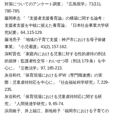
対策についてのアンケート調査」『広島医学』71(11),
780-785.
藤岡孝志 「『支援者支援養育論』の構築に関する論考：
支援者支援を中核に据えた養育論」『日本社会事業大学研
究紀要』64, 115-129.
藤滝亮子 「地域の子育て支援：神戸市における母子保健
事業」『小児看護』41(2), 157-162.
深町晋也 「家庭内における児童に対する性的虐待の刑法
的規律：監護者性交等・わいせつ罪（刑法 179 条）を中
心に」『立教法学』97, 185-213.
灰谷和代 「保育現場における IPW（専門職連携）の実
際：児童虐待対応を中心に」『社会福祉科学研究』7, 229-
235.
灰谷和代 「保育現場における児童虐待対応に関する研
究」『人間発達学研究』9, 65-74.
浜田維子、井上福江、新地裕子「福岡市における子育ての