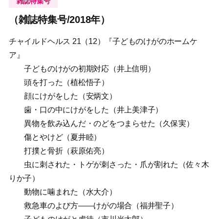
雑誌特集号
（雑誌特集号/2018年）
チャイルドヘルス 21（12）『子どものけがのホームケ
ア』
子どものけがの初期対応（井上信明）
頭を打った（植松悟子）
顔にけがをした（安炳文）
歯・口の中にけがをした（井上美津子）
異物を飲み込んだ・のどをつまらせた（久保実）
傷とやけど（夏井睦）
打撲と骨折（萩原佑亮）
虫に刺された・トゲが刺さった・爪が割れた（佐々木
りか子）
動物に噛まれた（水大介）
救急車のよび方——けがの場合（福井聖子）