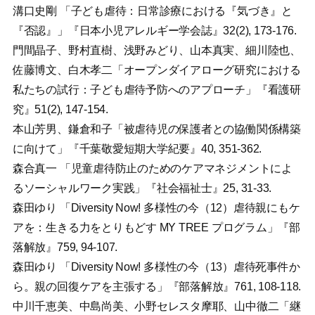
溝口史剛 「子ども虐待：日常診療における『気づき』と
『否認』」『日本小児アレルギー学会誌』32(2), 173-176.
門間晶子、野村直樹、浅野みどり、山本真実、細川陸也、
佐藤博文、白木孝二「オープンダイアローグ研究における
私たちの試行：子ども虐待予防へのアプローチ」『看護研
究』51(2), 147-154.
本山芳男、鎌倉和子「被虐待児の保護者との協働関係構築
に向けて」『千葉敬愛短期大学紀要』40, 351-362.
森合真一 「児童虐待防止のためのケアマネジメントによ
るソーシャルワーク実践」『社会福祉士』25, 31-33.
森田ゆり 「Diversity Now! 多様性の今（12）虐待親にもケ
アを：生きる力をとりもどす MY TREE プログラム」『部
落解放』759, 94-107.
森田ゆり 「Diversity Now! 多様性の今（13）虐待死事件か
ら。親の回復ケアを主張する」『部落解放』761, 108-118.
中川千恵美、中島尚美、小野セレスタ摩耶、山中徹二「継