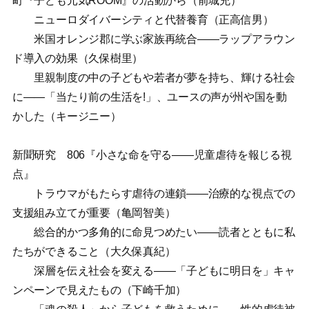
町『子ども元気ROOM』の活動から（前城充）
ニューロダイバーシティと代替養育（正高信男）
米国オレンジ郡に学ぶ家族再統合——ラップアラウン
ド導入の効果（久保樹里）
里親制度の中の子どもや若者が夢を持ち、輝ける社会
に——「当たり前の生活を!」、ユースの声が州や国を動
かした（キージニー）
新聞研究 806『小さな命を守る——児童虐待を報じる視
点』
トラウマがもたらす虐待の連鎖——治療的な視点での
支援組み立てが重要（亀岡智美）
総合的かつ多角的に命見つめたい——読者とともに私
たちができること（大久保真紀）
深層を伝え社会を変える——「子どもに明日を」キャ
ンペーンで見えたもの（下崎千加）