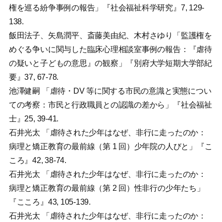
権を巡る紛争事例の報告」『社会福祉科学研究』7, 129-
138.
飯田法子、矢島潤平、斎藤美由紀、木村さゆり「監護権を
めぐる争いに関与した臨床心理相談室事例の報告：『虐待
の疑いと子どもの意思』の観察」『別府大学短期大学部紀
要』37, 67-78.
池澤健嗣 「虐待・DV 等に関する市民の意識と実態につい
ての考察：市民と行政職員との認識の差から」『社会福祉
士』25, 39-41.
石井光太 「虐待された少年はなぜ、非行に走ったのか：
病理と矯正教育の最前線（第 1 回）少年院の人びと」『こ
ころ』42, 38-74.
石井光太 「虐待された少年はなぜ、非行に走ったのか：
病理と矯正教育の最前線（第 2 回）性非行の少年たち」
『こころ』43, 105-139.
石井光太 「虐待された少年はなぜ、非行に走ったのか：