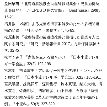
益田早苗 「北海道看護協会助産師職能集会：児童虐待防
止を目的とした EPDS 活用の実際」『Best nurse』29(8),
16-21.
増井敦 「検察による児童虐待事案解決のための多機関連
携の促進」『社会安全・警察学』4, 45-63.
松原由美 「被虐待児の後遺症改善と目指した音楽介入に
関する研究」『研究・活動報告書 2017』九州保健福祉大
学, 35-42.
松嵜くみ子 「家族を支える働きかけ」『日本小児アレル
ギー学会誌』32(2), 192-196.
宮本学、吉原重美「アレルギー疾患と代理ミュンヒハウゼ
ン症候群」『日本小児アレルギー学会誌』32(2), 185-191.
宮武瑛里、妹尾祥平、森川哲行、鈴木真理、緒方大輔、清
水寛之、佐藤明弘、四家達彦、山下行雄、石原淳「症例
家族の分離が長期に及んだ性的虐待による若年妊娠の 1
例」『小児科』59(3), 327-329.