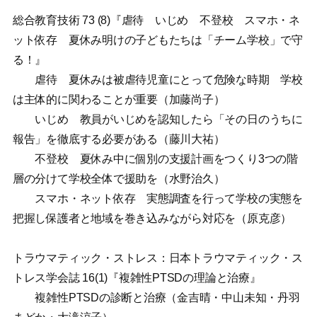
総合教育技術 73 (8)『虐待 いじめ 不登校 スマホ・ネ
ット依存 夏休み明けの子どもたちは「チーム学校」で守
る！』
虐待 夏休みは被虐待児童にとって危険な時期 学校
は主体的に関わることが重要（加藤尚子）
いじめ 教員がいじめを認知したら「その日のうちに
報告」を徹底する必要がある（藤川大祐）
不登校 夏休み中に個別の支援計画をつくり3つの階
層の分けて学校全体で援助を（水野治久）
スマホ・ネット依存 実態調査を行って学校の実態を
把握し保護者と地域を巻き込みながら対応を（原克彦）
トラウマティック・ストレス：日本トラウマティック・ス
トレス学会誌 16(1)『複雑性PTSDの理論と治療』
複雑性PTSDの診断と治療（金吉晴・中山未知・丹羽