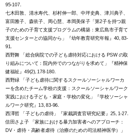
95-107.
七木田敦、清水寿代、杉村伸一郎、中坪史典、津川典子、
富田雅子、森依子、周心慧、本岡美保子「第2子を持つ親
子のための子育て支援プログラムの構築：東広島市子育て
支援センターとの協同から」『幼年教育研究年報』40, 83-
91.
西野舞 「総合病院での子ども虐待対応における PSW の取
り組みについて：院内外でのつながりを求めて」『精神保
健福祉』49(2), 178-180.
西野緑 「子ども虐待に関するスクールソーシャルワーカ
ーを含めたチーム学校の支援：スクールソーシャルワーク
実践における子ども・家庭・学校の変化」『学校ソーシャ
ルワーク研究』13, 83-96.
西澤哲 「子どもの虐待」『家裁調査官研究紀要』25, 1-27.
信田さよ子 「家族における暴力加害者へのアプローチ：
DV・虐待・高齢者虐待（治療のための司法精神医学）」