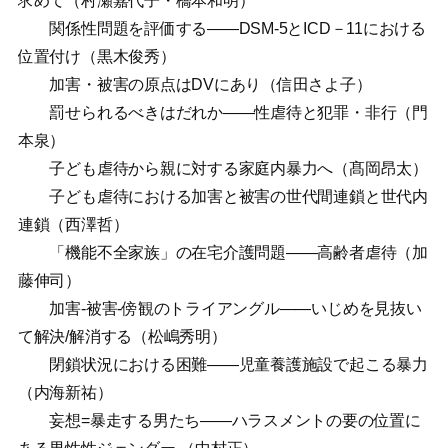
求めて（村瀬嘉代子・橋本和明）
関係性問題を評価する——DSM-5とICD－11における
位置付け（黒木俊秀）
加害・被害の原点はDVにあり（信田さよ子）
罰せられるべきはだれか——性虐待と犯罪・非行（門
本泉）
子ども虐待から親に対する家庭内暴力へ（髙岡昂太）
子ども虐待における加害と被害の世代間連鎖と世代内
連鎖（西澤哲）
「機能不全家族」の在宅介護問題——高齢者虐待（加
藤伸司）
加害-被害-傍観のトライアングル——いじめを見抜い
て解決/解消する（松嶋秀明）
閉鎖状況における困難——児童養護施設で起こる暴力
（内海新祐）
妄想=暴走する男たち——ハラスメントの要の位置に