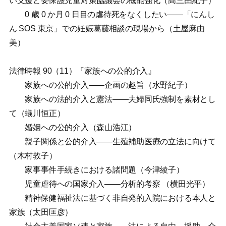
い支援と要保護児童対策協議会の機能強化（髙三由紀子）
0 歳 0 か月 0 日目の虐待死をなくしたい——「にんし
ん SOS 東京」での妊娠葛藤相談の現場から（土屋麻由
美）
法律時報 90（11）『家族への公的介入』
家族への公的介入——企画の趣旨（水野紀子）
家族への法的介入と憲法——夫婦同氏強制を素材とし
て（蟻川恒正）
婚姻への公的介入（森山浩江）
親子関係と公的介入——生殖補助医療の立法に向けて
（木村敦子）
家事事件手続きにおける諸問題（今津綾子）
児童虐待への国家介入——分析的考察 （横田光平）
精神保健福祉法に基づく非自発的入院における本人と
家族（太田匡彦）