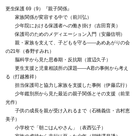
更生保護 69（9）『親子関係』
家族関係が変容する中で（前川弘）
少年院における保護者への働き掛け（吉田育美）
保護司のためのメディエーション入門（安藤信明）
親・家族を支えて、子どもを守る——あめあがりの会
の21年（春野すみれ）
脳科学から見た思春期・反抗期（渡辺久子）
更生支援と児童相談所の課題——A君の事例から考え
る（打越雅祥）
担当保護司と協力し家族を支援した事例（伊藤広行）
少年鑑別所から見た最近の親子関係とその支援（前里
光作）
子供の成長を親が受け入れるまで（石橋義信・吉村恵
美子）
小学校で「朝ごはんやさん」（表西弘子）